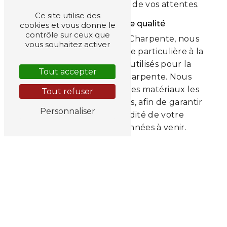
un résultat à la hauteur de vos attentes.
Ce site utilise des
Des matériaux de qualité
cookies et vous donne le
contrôle sur ceux que
Chez Gibert Menuiserie Charpente, nous
vous souhaitez activer
attachons une importance particulière à la
qualité des matériaux utilisés pour la
Tout accepter
rénovation de votre charpente. Nous
sélectionnons avec soin les matériaux les
Tout refuser
plus adaptés à vos besoins, afin de garantir
Personnaliser
la durabilité et la solidité de votre
charpente pour les années à venir.
Un savoir-faire reconnu
Grâce à notre expérience et à notre
expertise, Gibert Menuiserie Charpente est
l'entreprise de référence pour la rénovation
de charpente à Le Puy-en-Velay. Nous vous
garantissons un travail soigné, réalisé dans
les règles de l'art pour assurer la longévité