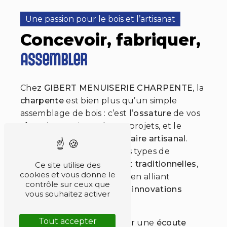
Une passion pour le bois et l’artisanat
Concevoir, fabriquer,
assembler
Chez
GIBERT MENUISERIE CHARPENTE
, la
charpente
est bien plus qu’un simple
assemblage de bois : c’est l’
ossature
de vos
rêves, le
squelette
de vos projets, et le
symbole
de notre
savoir-faire artisanal
.
Nous intervenons sur tous types de
charpentes
, qu’elles soient
traditionnelles
,
Ce site utilise des
cookies et vous donne le
industrielles
ou
agricoles
, en alliant
contrôle sur ceux que
techniques ancestrales
et
innovations
vous souhaitez activer
modernes
.
Tout accepter
Notre approche repose sur une
écoute