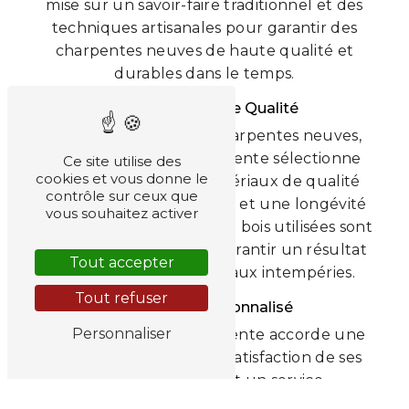
mise sur un savoir-faire traditionnel et des
techniques artisanales pour garantir des
charpentes neuves de haute qualité et
durables dans le temps.
Des Matériaux de Qualité
Pour la réalisation de charpentes neuves,
Gibert Menuiserie Charpente sélectionne
Ce site utilise des
cookies et vous donne le
soigneusement des matériaux de qualité
contrôle sur ceux que
afin d'assurer une solidité et une longévité
vous souhaitez activer
optimales. Les essences de bois utilisées sont
choisies avec soin pour garantir un résultat
Tout accepter
esthétique et résistant aux intempéries.
Tout refuser
Un Service Personnalisé
Personnaliser
Gibert Menuiserie Charpente accorde une
grande importance à la satisfaction de ses
clients en proposant un service
personnalisé et adapté à leurs besoins.