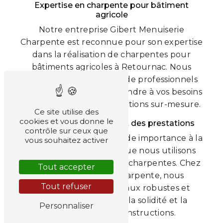
Expertise en charpente pour bâtiment
agricole
Notre entreprise Gibert Menuiserie
Charpente est reconnue pour son expertise
dans la réalisation de charpentes pour
bâtiments agricoles à Retournac. Nous
disposons d'une équipe de professionnels
qualifiés qui sauront répondre à vos besoins
et vous proposer des solutions sur-mesure.
Ce site utilise des
cookies et vous donne le
Qualité des matériaux et des prestations
contrôle sur ceux que
Nous attachons une grande importance à la
vous souhaitez activer
qualité des matériaux que nous utilisons
pour la réalisation de nos charpentes. Chez
Tout accepter
Gibert Menuiserie Charpente, nous
Tout refuser
privilégions des matériaux robustes et
durables, garantissant la solidité et la
Personnaliser
longévité de vos constructions.