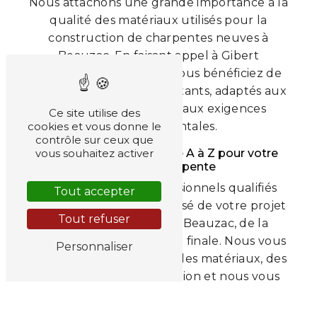
Nous attachons une grande importance à la
qualité des matériaux utilisés pour la
construction de charpentes neuves à
Beauzac. En faisant appel à Gibert
Menuiserie Charpente, vous bénéficiez de
produits durables et résistants, adaptés aux
normes en vigueur et aux exigences
Ce site utilise des
cookies et vous donne le
environnementales.
contrôle sur ceux que
vous souhaitez activer
Un accompagnement de A à Z pour votre
projet de charpente
Notre équipe de professionnels qualifiés
Tout accepter
assure un suivi personnalisé de votre projet
Tout refuser
de charpente neuve à Beauzac, de la
conception à la réalisation finale. Nous vous
Personnaliser
conseillons dans le choix des matériaux, des
techniques de construction et nous vous
garantissons un travail soigné et dans le
respect des délais.