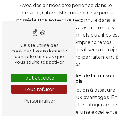
Avec des années d'expérience dans le
domaine, Gibert Menuiserie Charpente
possède une expertise reconnue dans la
construction de maisons à ossature bois.
Notre équipe de professionnels qualifiés est
à votre écoute pour comprendre vos
Ce site utilise des
besoins, vous conseiller et réaliser un projet
cookies et vous donne le
contrôle sur ceux que
sur-mesure qui correspond parfaitement à
vous souhaitez activer
vos attentes.
Des avantages indéniables de la maison
Tout accepter
ossature bois
Tout refuser
Opter pour une construction à ossature
bois présente de nombreux avantages. En
Personnaliser
plus d'être économique et écologique, ce
type de construction offre une excellente
isolation thermique et acoustique, pour un
confort optimal tout au long de l'année. De