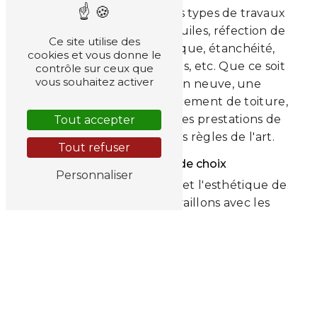
minutie pour réaliser tous types de travaux
de couverture : pose de tuiles, réfection de
Ce site utilise des
toiture, isolation thermique, étanchéité,
cookies et vous donne le
traitement des charpentes, etc. Que ce soit
contrôle sur ceux que
vous souhaitez activer
pour une construction neuve, une
rénovation ou un remplacement de toiture,
nous vous garantissons des prestations de
Tout accepter
qualité réalisées dans les règles de l'art.
Tout refuser
Des matériaux de choix
Personnaliser
Pour assurer la durabilité et l'esthétique de
votre toiture, nous travaillons avec les
meilleurs matériaux du marché. Tuiles en
terre cuite, ardoises naturelles, zinc, bac
acier... Nous vous proposons un large choix
de revêtements pour personnaliser votre
toiture selon vos préférences et le style de
votre architecture.